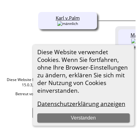
Karl v.Palm
Mat
Diese Website verwendet
Cookies. Wenn Sie fortfahren,
ohne Ihre Browser-Einstellungen
zu ändern, erklären Sie sich mit
Diese Website läuft mit
The Next Generation of Genealogy Sitebuilding
v.
der Nutzung von Cookies
15.0.3, programmiert von Darrin Lythgoe © 2001-2026.
einverstanden.
Betreut von
Roland zu Dortmund e.V.
. |
Datenschutzerklärung
.
Datenschutzerklärung anzeigen
Hier geht es zum Impressum
Zur Desktop-Webseite wechseln
Verstanden