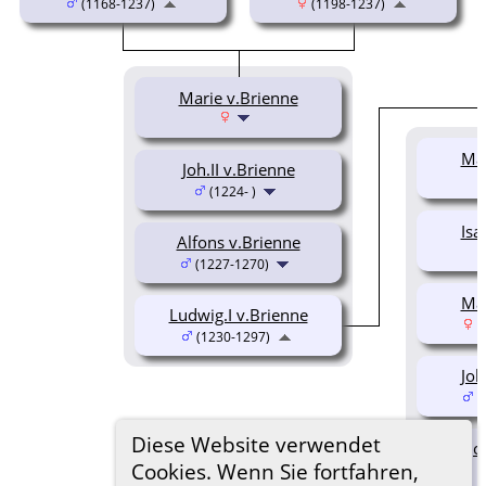
(1168-1237)
(1198-1237)
Marie v.Brienne
Mar
Joh.II v.Brienne
(1224- )
Isa
Alfons v.Brienne
(1227-1270)
Mar
Ludwig.I v.Brienne
(
(1230-1297)
Joh
(
Diese Website verwendet
Jo
Cookies. Wenn Sie fortfahren,