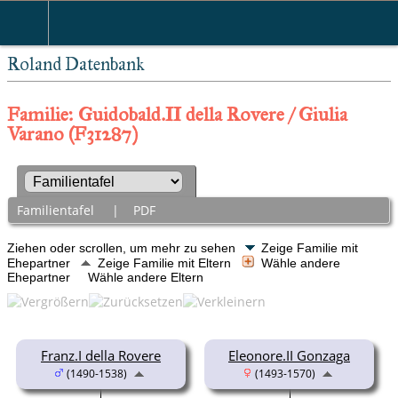
Roland Datenbank
Familie: Guidobald.II della Rovere / Giulia
Varano (F31287)
Familientafel
|
PDF
Ziehen oder scrollen, um mehr zu sehen
Zeige Familie mit
Ehepartner
Zeige Familie mit Eltern
Wähle andere
Ehepartner
Wähle andere Eltern
Franz.I della Rovere
Eleonore.II Gonzaga
(1490-1538)
(1493-1570)