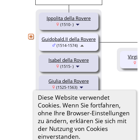
Ippolita della Rovere
(1510- )
Guidobald.II della Rovere
(1514-1574)
Virgi
Isabel della Rovere
(
(1515- )
Giulia della Rovere
(1525-1563)
Diese Website verwendet
Giulio della Rovere
Cookies. Wenn Sie fortfahren,
(1533-1578)
ohne Ihre Browser-Einstellungen
zu ändern, erklären Sie sich mit
der Nutzung von Cookies
einverstanden.