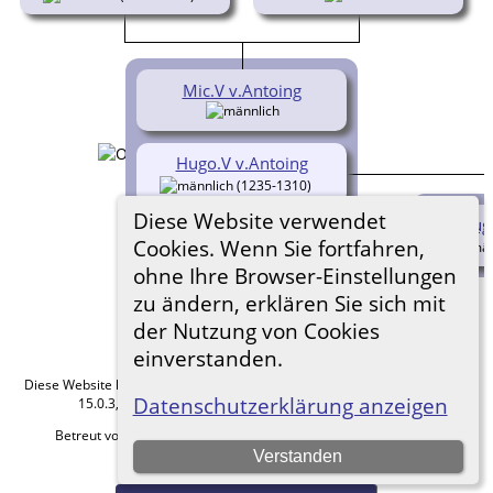
Mic.V v.Antoing
Hugo.V v.Antoing
(1235-1310)
Diese Website verwendet
Hugo
Joa. v.Antoing
Cookies. Wenn Sie fortfahren,
(1242- )
ohne Ihre Browser-Einstellungen
zu ändern, erklären Sie sich mit
der Nutzung von Cookies
einverstanden.
Diese Website läuft mit
The Next Generation of Genealogy Sitebuilding
v.
Datenschutzerklärung anzeigen
15.0.3, programmiert von Darrin Lythgoe © 2001-2026.
Betreut von
Roland zu Dortmund e.V.
. |
Datenschutzerklärung
.
Verstanden
Hier geht es zum Impressum