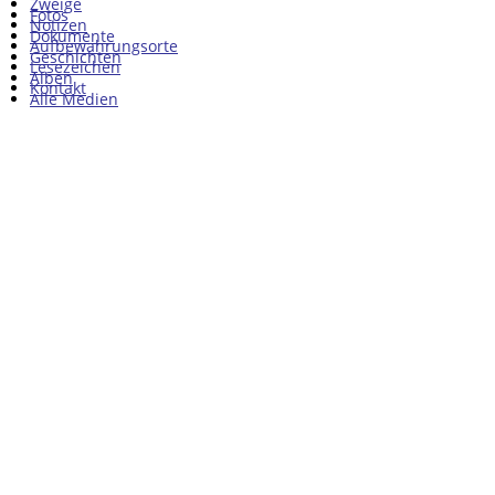
Zweige
Fotos
Notizen
Dokumente
Aufbewahrungsorte
Geschichten
Lesezeichen
Alben
Kontakt
Alle Medien