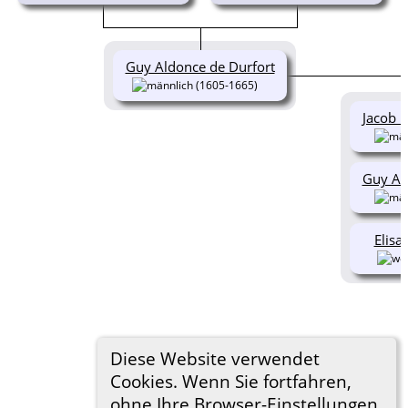
Guy Aldonce de Durfort
(1605-1665)
Jacob H
Guy Al
Elisa
Diese Website verwendet
Cookies. Wenn Sie fortfahren,
ohne Ihre Browser-Einstellungen