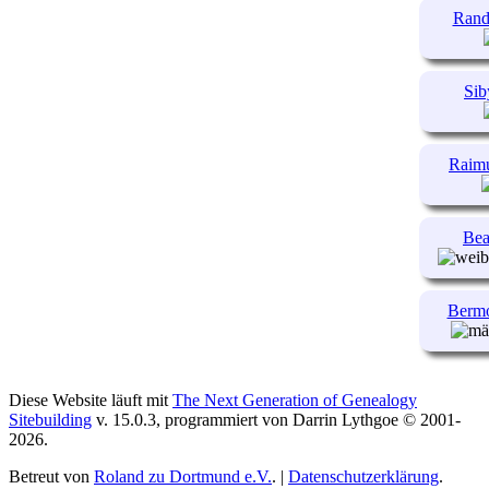
Rand
Sib
Raimu
Bea
Bermo
Diese Website läuft mit
The Next Generation of Genealogy
Sitebuilding
v. 15.0.3, programmiert von Darrin Lythgoe © 2001-
2026.
Betreut von
Roland zu Dortmund e.V.
. |
Datenschutzerklärung
.