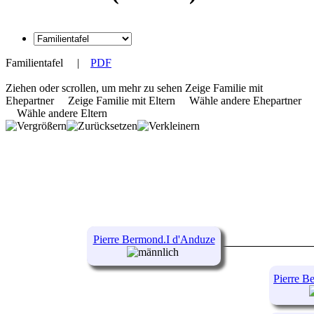
Familientafel
|
PDF
Ziehen oder scrollen, um mehr zu sehen
Zeige Familie mit
Ehepartner
Zeige Familie mit Eltern
Wähle andere Ehepartner
Wähle andere Eltern
Pierre Bermond.I d'Anduze
Marie d'Anduze
Pierre B