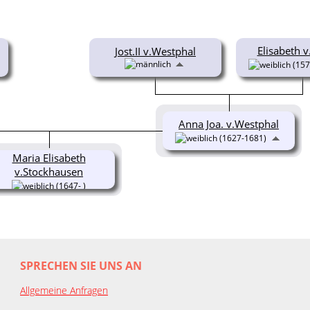
Elisabeth v
Jost.II v.Westphal
(157
Anna Joa. v.Westphal
(1627-1681)
Maria Elisabeth
v.Stockhausen
(1647- )
SPRECHEN SIE UNS AN
Allgemeine Anfragen