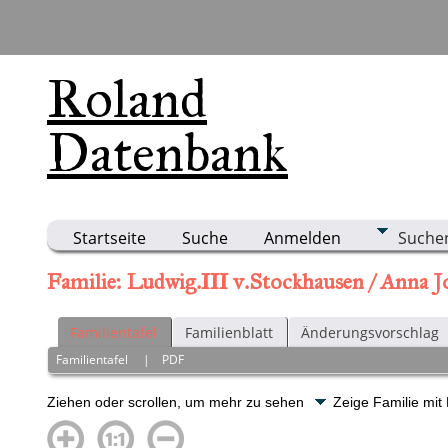
Roland
Datenbank
Startseite
Suche
Anmelden
Suche
Familie: Ludwig.III v.Stockhausen / Anna J
Familientafel
Familienblatt
Änderungsvorschlag
Familientafel
|
PDF
Ziehen oder scrollen, um mehr zu sehen
Zeige Familie mit