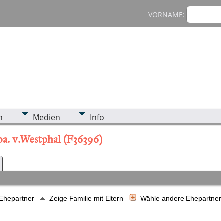
VORNAME:
n
Medien
Info
oa. v.Westphal (F36396)
 Ehepartner
Zeige Familie mit Eltern
Wähle andere Ehepartne