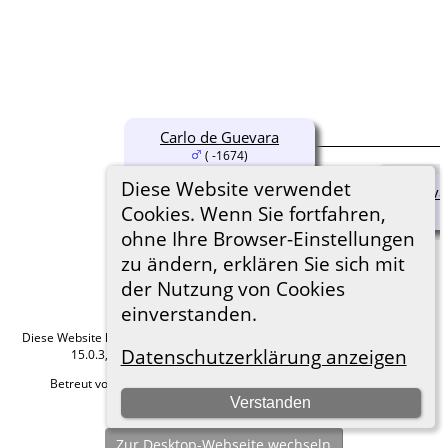
Carlo de Guevara
( -1674)
Diese Website verwendet
Giova
Cookies. Wenn Sie fortfahren,
ohne Ihre Browser-Einstellungen
zu ändern, erklären Sie sich mit
der Nutzung von Cookies
einverstanden.
Diese Website läuft mit
The Next Generation of Genealogy Sitebuilding
v.
Datenschutzerklärung anzeigen
15.0.3, programmiert von Darrin Lythgoe © 2001-2026.
Betreut von
Roland zu Dortmund e.V.
. |
Datenschutzerklärung
.
Verstanden
Hier geht es zum Impressum
Zur Desktop-Webseite wechseln