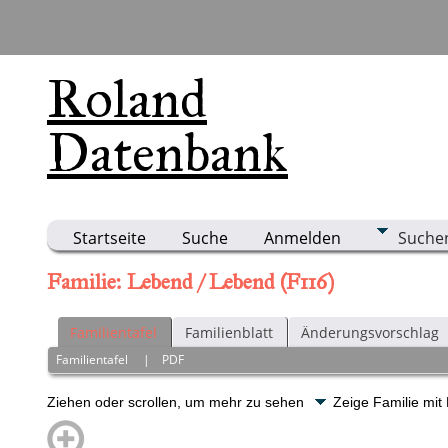
Roland
Datenbank
Startseite
Suche
Anmelden
Suche
Familie: Lebend / Lebend (F116)
Familientafel
Familienblatt
Änderungsvorschlag
Familientafel
|
PDF
Ziehen oder scrollen, um mehr zu sehen
Zeige Familie mit