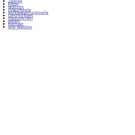
Zweige
Fotos
Notizen
Dokumente
Aufbewahrungsorte
Geschichten
Lesezeichen
Alben
Kontakt
Alle Medien