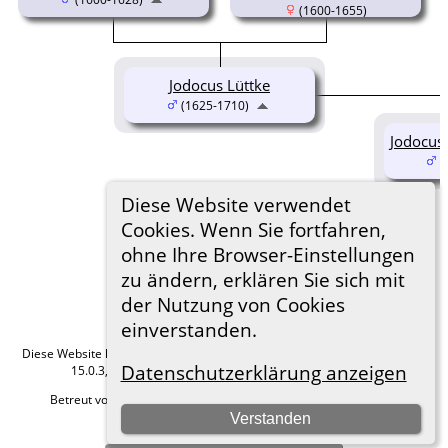
(1600-1655)
Jodocus Lüttke
(1625-1710)
Jodocus 
(
Diese Website verwendet
Cookies. Wenn Sie fortfahren,
ohne Ihre Browser-Einstellungen
zu ändern, erklären Sie sich mit
der Nutzung von Cookies
einverstanden.
Diese Website läuft mit
The Next Generation of Genealogy Sitebuilding
v.
Datenschutzerklärung anzeigen
15.0.3, programmiert von Darrin Lythgoe © 2001-2026.
Betreut von
Roland zu Dortmund e.V.
. |
Datenschutzerklärung
.
Verstanden
Hier geht es zum Impressum