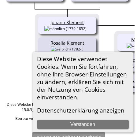
Johann Klement
(1779-1852)
Ma
Rosalia Klement
(1782- )
Diese Website verwendet
Ros
Cookies. Wenn Sie fortfahren,
ohne Ihre Browser-Einstellungen
Ca
zu ändern, erklären Sie sich mit
der Nutzung von Cookies
einverstanden.
Diese Website läuft mit
The Next Generation of Genealogy Sitebuilding
v.
Datenschutzerklärung anzeigen
15.0.3, programmiert von Darrin Lythgoe © 2001-2026.
Betreut von
Roland zu Dortmund e.V.
. |
Datenschutzerklärung
.
Verstanden
Hier geht es zum Impressum