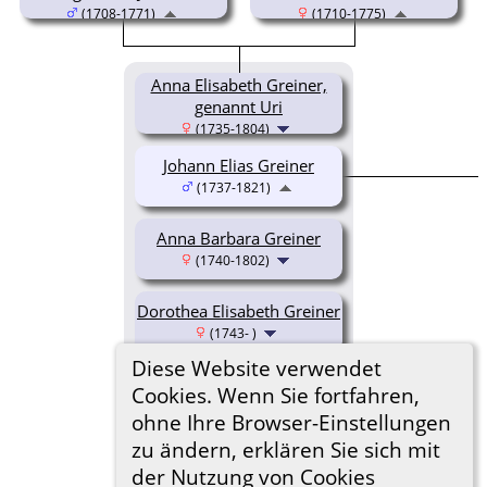
(1708-1771)
(1710-1775)
Anna Elisabeth Greiner,
genannt Uri
(1735-1804)
Johann Elias Greiner
(1737-1821)
Anna Barbara Greiner
(1740-1802)
Dorothea Elisabeth Greiner
(1743- )
Diese Website verwendet
Anna Margaretha Greiner
Cookies. Wenn Sie fortfahren,
(1748- )
ohne Ihre Browser-Einstellungen
zu ändern, erklären Sie sich mit
der Nutzung von Cookies