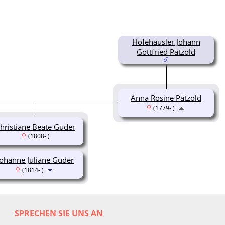
Hofehäusler Johann
Gottfried Pätzold
Anna Rosine Pätzold
(1779- )
hristiane Beate Guder
(1808- )
Johanne Juliane Guder
(1814- )
SPRECHEN SIE UNS AN