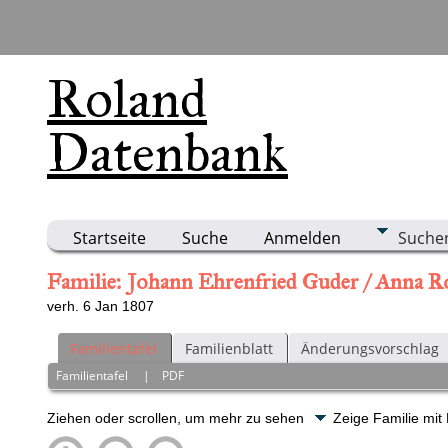
Roland
Datenbank
Startseite
Suche
Anmelden
Suche
Familie: Johann Ehrenfried Guder / Anna Ro
verh. 6 Jan 1807
Familientafel
Familienblatt
Änderungsvorschlag
Familientafel
|
PDF
Ziehen oder scrollen, um mehr zu sehen
Zeige Familie mit