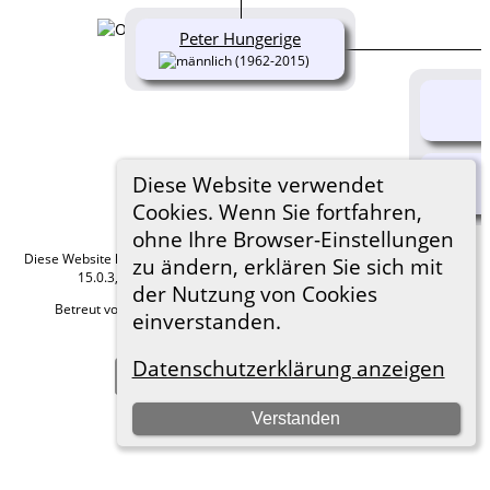
Peter Hungerige
(1962-2015)
Diese Website verwendet
Cookies. Wenn Sie fortfahren,
ohne Ihre Browser-Einstellungen
Diese Website läuft mit
The Next Generation of Genealogy Sitebuilding
v.
zu ändern, erklären Sie sich mit
15.0.3, programmiert von Darrin Lythgoe © 2001-2026.
der Nutzung von Cookies
Betreut von
Roland zu Dortmund e.V.
. |
Datenschutzerklärung
.
einverstanden.
Hier geht es zum Impressum
Datenschutzerklärung anzeigen
Zur Desktop-Webseite wechseln
Verstanden