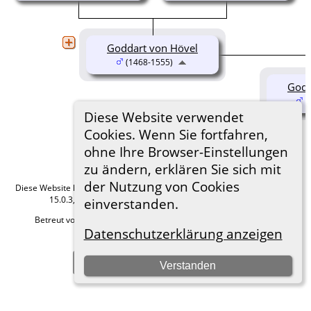
Goddart von Hövel
(1468-1555)
Godd
(
Diese Website verwendet
Cookies. Wenn Sie fortfahren,
ohne Ihre Browser-Einstellungen
zu ändern, erklären Sie sich mit
der Nutzung von Cookies
Diese Website läuft mit
The Next Generation of Genealogy Sitebuilding
v.
15.0.3, programmiert von Darrin Lythgoe © 2001-2026.
einverstanden.
Betreut von
Roland zu Dortmund e.V.
. |
Datenschutzerklärung
.
Datenschutzerklärung anzeigen
Hier geht es zum Impressum
Zur Desktop-Webseite wechseln
Verstanden