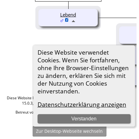
Lebend
Diese Website verwendet
Cookies. Wenn Sie fortfahren,
ohne Ihre Browser-Einstellungen
zu ändern, erklären Sie sich mit
der Nutzung von Cookies
einverstanden.
Diese Website läuft mit
The Next Generation of Genealogy Sitebuilding
v.
15.0.3, programmiert von Darrin Lythgoe © 2001-2026.
Datenschutzerklärung anzeigen
Betreut von
Roland zu Dortmund e.V.
. |
Datenschutzerklärung
.
Verstanden
Hier geht es zum Impressum
Zur Desktop-Webseite wechseln