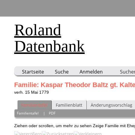
Roland
Datenbank
Startseite
Suche
Anmelden
Suche
Familie: Kaspar Theodor Baltz gt. Kalt
verh. 15 Mai 1779
Familientafel
Familienblatt
Änderungsvorschlag
Familientafel
|
PDF
Ziehen oder scrollen, um mehr zu sehen
Zeige Familie mit Eh