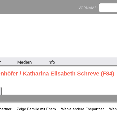
VORNAME:
n
Medien
Info
enhöfer / Katharina Elisabeth Schreve (F84)
epartner
Zeige Familie mit Eltern
Wähle andere Ehepartner
Wähl