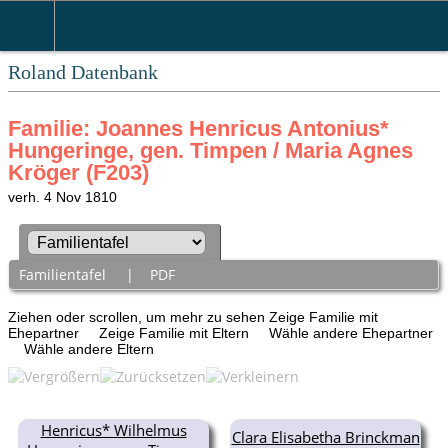
Roland Datenbank
Familie: Joannes Henricus Antonius*
Hungeringe, gen. Timpen / Maria Agnes
Kröger (F203)
verh. 4 Nov 1810
Familientafel
|
PDF
Ziehen oder scrollen, um mehr zu sehen
Zeige Familie mit
Ehepartner
Zeige Familie mit Eltern
Wähle andere Ehepartner
Wähle andere Eltern
Henricus* Wilhelmus
Clara Elisabetha Brinckman