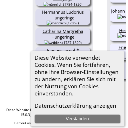
(1784-1820)
Johann 
Hermannus Ludorius
Hungeringe
(1786- )
Hen
Catharina Margretha
Hungeringe
(1787-1820)
Frie
Joannes Joseph*
Hungeringe
Diese Website verwendet
(1790-1812)
Cookies. Wenn Sie fortfahren,
Anna Maria Rosa Theresia
ohne Ihre Browser-Einstellungen
Hungeringe
zu ändern, erklären Sie sich mit
(1792-1798)
der Nutzung von Cookies
einverstanden.
Datenschutzerklärung anzeigen
Diese Website läuft mit
The Next Generation of Genealogy Sitebuilding
v.
15.0.3, programmiert von Darrin Lythgoe © 2001-2026.
Verstanden
Betreut von
Roland zu Dortmund e.V.
. |
Datenschutzerklärung
.