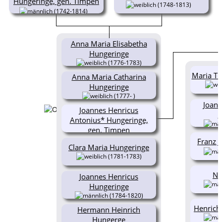
Hungeringe, gen. Timpen
(1748-1813)
(1742-1814)
Anna Maria Elisabetha
Hungeringe
(1776-1783)
Maria Th
Anna Maria Catharina
Hungeringe
(1777- )
Joan
Joannes Henricus
H
Antonius* Hungeringe,
gen. Timpen
(1779-1836)
Franz 
Clara Maria Hungeringe
(1781-1783)
N.
Joannes Henricus
Hungeringe
(1784-1820)
Henrich
Hermann Heinrich
Hungerge