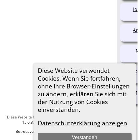
Joh
And
Ma
Diese Website verwendet
Pa
Cookies. Wenn Sie fortfahren,
ohne Ihre Browser-Einstellungen
Mat
zu ändern, erklären Sie sich mit
der Nutzung von Cookies
einverstanden.
Diese Website läuft mit
The Next Generation of Genealogy Sitebuilding
v.
Datenschutzerklärung anzeigen
15.0.3, programmiert von Darrin Lythgoe © 2001-2026.
Betreut von
Roland zu Dortmund e.V.
. |
Datenschutzerklärung
.
Verstanden