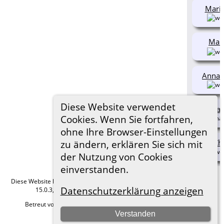
Mari
Mar
Anna 
Diese Website verwendet
Joha
Cookies. Wenn Sie fortfahren,
ohne Ihre Browser-Einstellungen
Chr
zu ändern, erklären Sie sich mit
der Nutzung von Cookies
einverstanden.
Diese Website läuft mit
The Next Generation of Genealogy Sitebuilding
v.
Datenschutzerklärung anzeigen
15.0.3, programmiert von Darrin Lythgoe © 2001-2026.
Betreut von
Roland zu Dortmund e.V.
. |
Datenschutzerklärung
.
Verstanden
Hier geht es zum Impressum