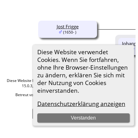
Jost Frigge
(1650- )
Johanne
(
Diese Website verwendet
Cookies. Wenn Sie fortfahren,
ohne Ihre Browser-Einstellungen
zu ändern, erklären Sie sich mit
Diese Website läuft mit
The Next Generation of Genealogy Sitebuilding
v.
der Nutzung von Cookies
15.0.3, programmiert von Darrin Lythgoe © 2001-2026.
einverstanden.
Betreut von
Roland zu Dortmund e.V.
. |
Datenschutzerklärung
.
Datenschutzerklärung anzeigen
Hier geht es zum Impressum
Zur Desktop-Webseite wechseln
Verstanden