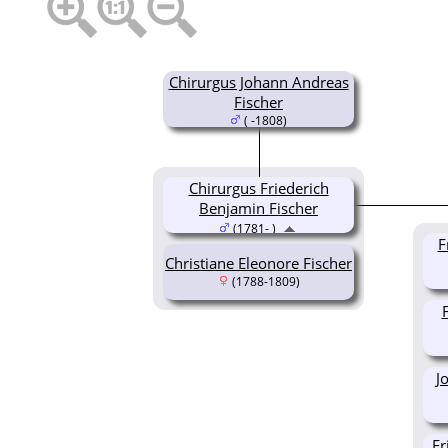
Chirurgus Johann Andreas
Fischer
( -1808)
Chirurgus Friederich
Benjamin Fischer
(1781- )
F
Christiane Eleonore Fischer
(1788-1809)
J
Fr