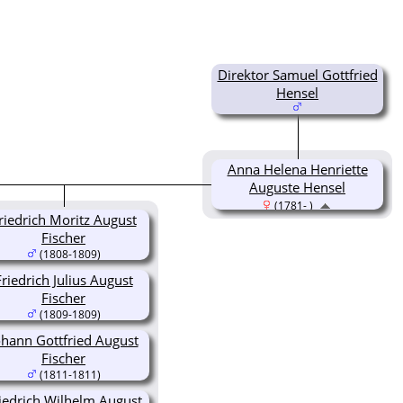
Direktor Samuel Gottfried
Hensel
Anna Helena Henriette
Auguste Hensel
(1781- )
riedrich Moritz August
Fischer
(1808-1809)
Friedrich Julius August
Fischer
(1809-1809)
ohann Gottfried August
Fischer
(1811-1811)
iedrich Wilhelm August