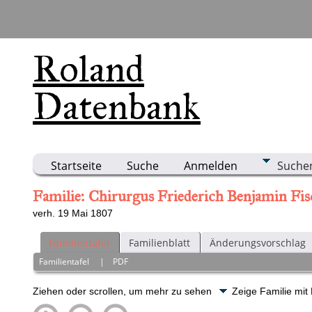
Roland
Datenbank
Startseite
Suche
Anmelden
Suche
Familie: Chirurgus Friederich Benjamin Fi
verh. 19 Mai 1807
Familientafel
Familienblatt
Änderungsvorschlag
Familientafel
|
PDF
Ziehen oder scrollen, um mehr zu sehen
Zeige Familie mit