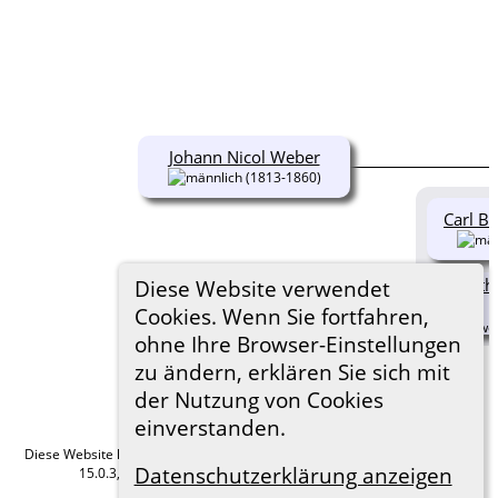
Johann Nicol Weber
(1813-1860)
Carl B
Doroth
Diese Website verwendet
Cookies. Wenn Sie fortfahren,
ohne Ihre Browser-Einstellungen
zu ändern, erklären Sie sich mit
der Nutzung von Cookies
einverstanden.
Diese Website läuft mit
The Next Generation of Genealogy Sitebuilding
v.
Datenschutzerklärung anzeigen
15.0.3, programmiert von Darrin Lythgoe © 2001-2026.