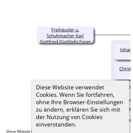
Freihäusler u.
Schuhmacher Karl
Gottfried (Gottlieb) Exner
Johann
Christ
Freihäus
Diese Website verwendet
Cookies. Wenn Sie fortfahren,
ohne Ihre Browser-Einstellungen
Johann
zu ändern, erklären Sie sich mit
der Nutzung von Cookies
einverstanden.
Diese Website läuft mit
The Next Generation of Genealogy Sitebuilding
v.