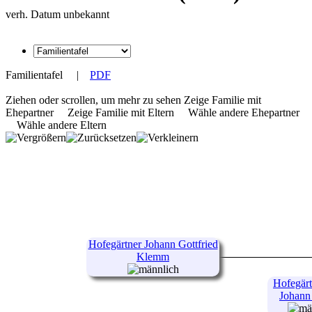
verh. Datum unbekannt
Familientafel
|
PDF
Ziehen oder scrollen, um mehr zu sehen
Zeige Familie mit
Ehepartner
Zeige Familie mit Eltern
Wähle andere Ehepartner
Wähle andere Eltern
Hofegärtner Johann Gottfried
Klemm
Hofegärt
Johann