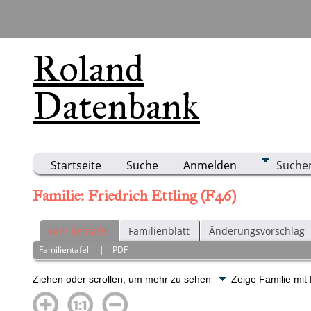
Roland
Datenbank
Startseite
Suche
Anmelden
Suche
Familie: Friedrich Ettling (F46)
Familientafel
Familienblatt
Änderungsvorschlag
Familientafel
|
PDF
Ziehen oder scrollen, um mehr zu sehen
Zeige Familie mit