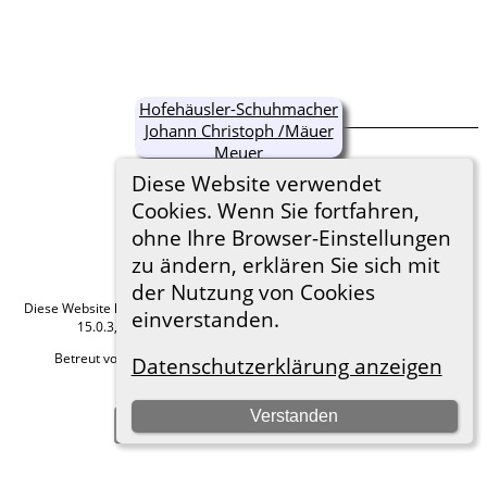
Hofehäusler-Schuhmacher
Johann Christoph /Mäuer
Meuer
Diese Website verwendet
Cookies. Wenn Sie fortfahren,
ohne Ihre Browser-Einstellungen
zu ändern, erklären Sie sich mit
der Nutzung von Cookies
Diese Website läuft mit
The Next Generation of Genealogy Sitebuilding
v.
einverstanden.
15.0.3, programmiert von Darrin Lythgoe © 2001-2026.
Betreut von
Roland zu Dortmund e.V.
. |
Datenschutzerklärung
.
Datenschutzerklärung anzeigen
Hier geht es zum Impressum
Verstanden
Zur Desktop-Webseite wechseln