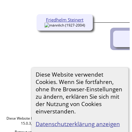
Friedhelm Steinert
(1927-2004)
Diese Website verwendet
Cookies. Wenn Sie fortfahren,
ohne Ihre Browser-Einstellungen
zu ändern, erklären Sie sich mit
der Nutzung von Cookies
einverstanden.
Diese Website läuft mit
The Next Generation of Genealogy Sitebuilding
v.
Datenschutzerklärung anzeigen
15.0.3, programmiert von Darrin Lythgoe © 2001-2026.
Betreut von
Roland zu Dortmund e.V.
. |
Datenschutzerklärung
.