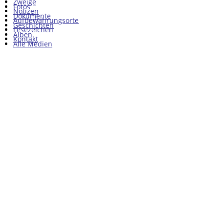
Zweige
Fotos
Notizen
Dokumente
Aufbewahrungsorte
Geschichten
Lesezeichen
Alben
Kontakt
Alle Medien