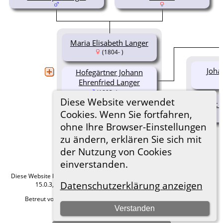
Maria Elisabeth Langer
(1804- )
Joha
Hofegärtner Johann
Ehrenfried Langer
(1893- )
Diese Website verwendet
Ernst 
Cookies. Wenn Sie fortfahren,
ohne Ihre Browser-Einstellungen
zu ändern, erklären Sie sich mit
der Nutzung von Cookies
einverstanden.
Diese Website läuft mit
The Next Generation of Genealogy Sitebuilding
v.
Datenschutzerklärung anzeigen
15.0.3, programmiert von Darrin Lythgoe © 2001-2026.
Betreut von
Roland zu Dortmund e.V.
. |
Datenschutzerklärung
.
Verstanden
Hier geht es zum Impressum