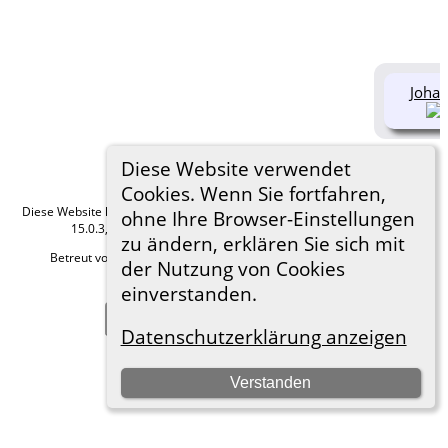
Johan
Diese Website verwendet
Cookies. Wenn Sie fortfahren,
Diese Website läuft mit
The Next Generation of Genealogy Sitebuilding
v.
ohne Ihre Browser-Einstellungen
15.0.3, programmiert von Darrin Lythgoe © 2001-2026.
zu ändern, erklären Sie sich mit
Betreut von
Roland zu Dortmund e.V.
. |
Datenschutzerklärung
.
der Nutzung von Cookies
Hier geht es zum Impressum
einverstanden.
Zur Desktop-Webseite wechseln
Datenschutzerklärung anzeigen
Verstanden