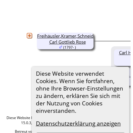
Freihäusler,Kramer,Schneider
Carl Gottlieb Rose
(1797- )
Carl H
Diese Website verwendet
Agnes M
Cookies. Wenn Sie fortfahren,
ohne Ihre Browser-Einstellungen
zu ändern, erklären Sie sich mit
der Nutzung von Cookies
einverstanden.
Diese Website läuft mit
The Next Generation of Genealogy Sitebuilding
v.
Datenschutzerklärung anzeigen
15.0.3, programmiert von Darrin Lythgoe © 2001-2026.
Betreut von
Roland zu Dortmund e.V.
. |
Datenschutzerklärung
.