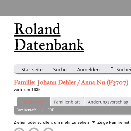
Roland
Datenbank
Startseite
Suche
Anmelden
Suche
Familie: Johann Dehler / Anna Nn (F3707)
verh. um 1635
Familientafel
Familienblatt
Änderungsvorschlag
Familientafel
|
PDF
Ziehen oder scrollen, um mehr zu sehen
Zeige Familie mit