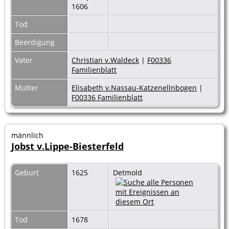
1606
Tod
Beerdigung
Vater
Christian v.Waldeck
|
F00336
Familienblatt
Mutter
Elisabeth v.Nassau-Katzenellnbogen
|
F00336 Familienblatt
männlich
Jobst v.Lippe-Biesterfeld
Geburt
1625
Detmold
Tod
1678