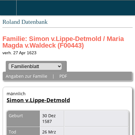
Roland Datenbank
Familie: Simon v.Lippe-Detmold / Maria
Magda v.Waldeck (F00443)
verh. 27 Apr 1623
Angaben zur Familie
|
PDF
männlich
Simon v.Lippe-Detmold
Geburt
30 Dez
1587
Tod
26 Mrz