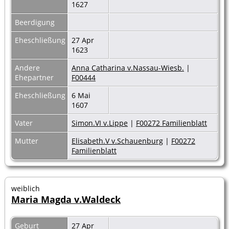
1627
Beerdigung
Eheschließung
27 Apr
1623
Andere
Anna Catharina v.Nassau-Wiesb.
|
Ehepartner
F00444
Eheschließung
6 Mai
1607
Vater
Simon.VI v.Lippe
|
F00272 Familienblatt
Mutter
Elisabeth.V v.Schauenburg
|
F00272
Familienblatt
weiblich
Maria Magda v.Waldeck
Geburt
27 Apr