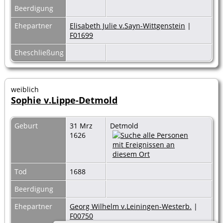
Beerdigung
Ehepartner
Elisabeth Julie v.Sayn-Wittgenstein
|
F01699
Eheschließung
weiblich
Sophie v.Lippe-Detmold
Geburt
31 Mrz
Detmold
1626
Tod
1688
Beerdigung
Ehepartner
Georg Wilhelm v.Leiningen-Westerb.
|
F00750