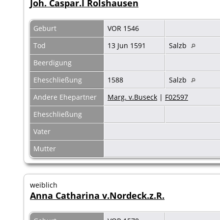
Joh. Caspar.I Rolshausen
Geburt
VOR 1546
Tod
13 Jun 1591
Salzb
Beerdigung
Eheschließung
1588
Salzb
Andere Ehepartner
Marg. v.Buseck
|
F02597
Eheschließung
Vater
Mutter
weiblich
Anna Catharina v.Nordeck.z.R.