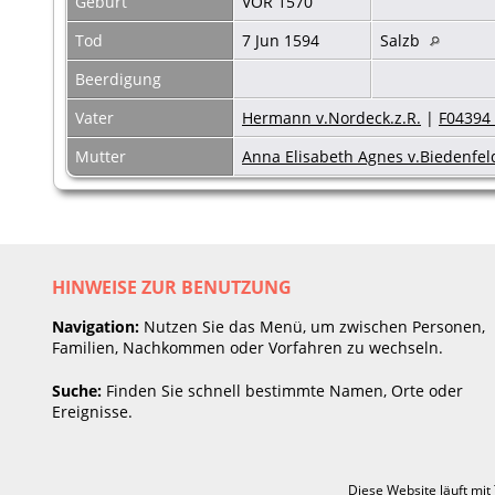
Geburt
VOR 1570
Tod
7 Jun 1594
Salzb
Beerdigung
Vater
Hermann v.Nordeck.z.R.
|
F04394 
Mutter
Anna Elisabeth Agnes v.Biedenfel
HINWEISE ZUR BENUTZUNG
Navigation:
Nutzen Sie das Menü, um zwischen Personen,
Familien, Nachkommen oder Vorfahren zu wechseln.
Suche:
Finden Sie schnell bestimmte Namen, Orte oder
Ereignisse.
Diese Website läuft mit