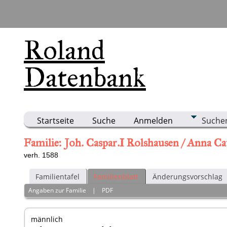
Roland
Datenbank
Startseite
Suche
Anmelden
Suche
Familie: Joh. Caspar.I Rolshausen / Anna C
verh. 1588
Familientafel
Familienblatt
Änderungsvorschlag
Angaben zur Familie
|
PDF
männlich