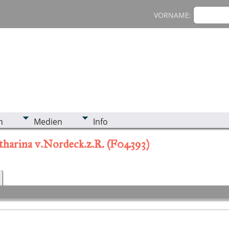
VORNAME:
n
Medien
Info
atharina v.Nordeck.z.R. (F04393)