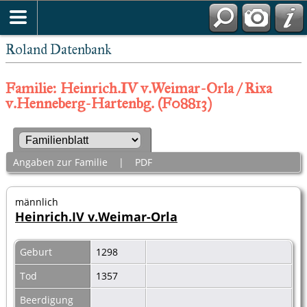
Roland Datenbank
Familie: Heinrich.IV v.Weimar-Orla / Rixa
v.Henneberg-Hartenbg. (F08813)
Angaben zur Familie
|
PDF
männlich
Heinrich.IV v.Weimar-Orla
Geburt
1298
Tod
1357
Beerdigung