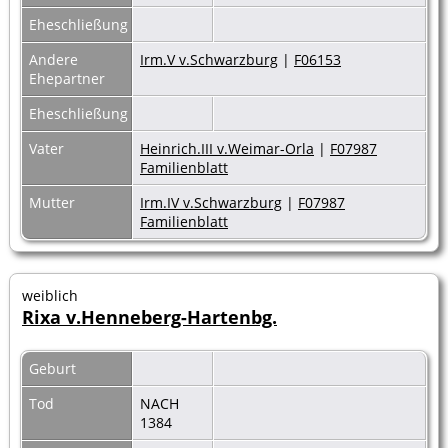
Eheschließung
Andere
Irm.V v.Schwarzburg
|
F06153
Ehepartner
Eheschließung
Vater
Heinrich.III v.Weimar-Orla
|
F07987
Familienblatt
Mutter
Irm.IV v.Schwarzburg
|
F07987
Familienblatt
weiblich
Rixa v.Henneberg-Hartenbg.
Geburt
Tod
NACH
1384