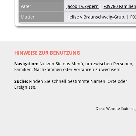
Vater
Jacob.I v.Zypern
|
F09780 Familien
Mutter
Helise v.Braunschweig-Grub.
|
F0
HINWEISE ZUR BENUTZUNG
Navigation:
Nutzen Sie das Menü, um zwischen Personen,
Familien, Nachkommen oder Vorfahren zu wechseln.
Suche:
Finden Sie schnell bestimmte Namen, Orte oder
Ereignisse.
Diese Website läuft mit