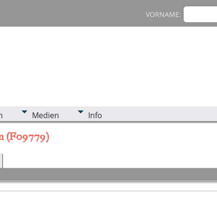
VORNAME:
n
Medien
Info
ern (F09779)