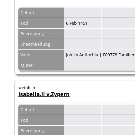
Geburt
Tod
6 Feb 1451
Beerdigung
Eheschließung
Vater
Joh.I v.Antiochia
|
F09778 Familien
Mutter
weiblich
Isabella.II v.Zypern
Geburt
Tod
Beerdigung