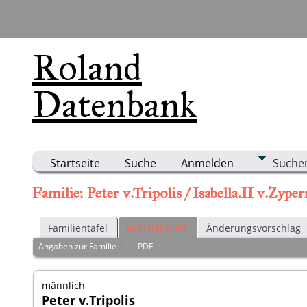
Roland
Datenbank
Startseite
Suche
Anmelden
Suche
Familie: Peter v.Tripolis / Isabella.II v.Zyp
Familientafel
Familienblatt
Änderungsvorschlag
Angaben zur Familie
|
PDF
männlich
Peter v.Tripolis