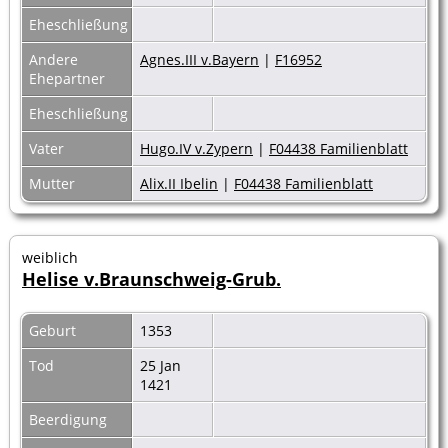
Eheschließung
Andere
Agnes.III v.Bayern
|
F16952
Ehepartner
Eheschließung
Vater
Hugo.IV v.Zypern
|
F04438 Familienblatt
Mutter
Alix.II Ibelin
|
F04438 Familienblatt
weiblich
Helise v.Braunschweig-Grub.
Geburt
1353
Tod
25 Jan
1421
Beerdigung