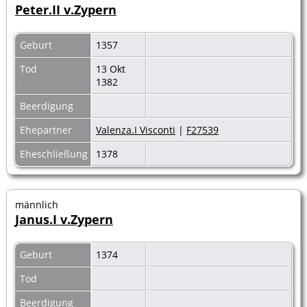
Peter.II v.Zypern
Geburt
1357
Tod
13 Okt
1382
Beerdigung
Ehepartner
Valenza.I Visconti
|
F27539
Eheschließung
1378
männlich
Janus.I v.Zypern
Geburt
1374
Tod
Beerdigung