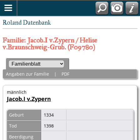
Roland Datenbank
Familie: Jacob.I v.Zypern / Helise
v.Braunschweig-Grub. (F09780)
Angaben zur Familie
|
PDF
männlich
Jacob.I v.Zypern
Geburt
1334
Tod
1398
Beerdigung