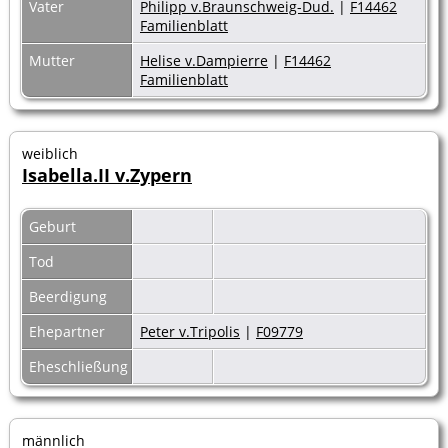
Vater
Philipp v.Braunschweig-Dud.
|
F14462
Familienblatt
Mutter
Helise v.Dampierre
|
F14462
Familienblatt
weiblich
Isabella.II v.Zypern
Geburt
Tod
Beerdigung
Ehepartner
Peter v.Tripolis
|
F09779
Eheschließung
männlich