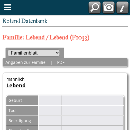
Roland Datenbank
Familie: Lebend / Lebend (F1033)
Angaben zur Familie
|
PDF
männlich
Lebend
Geburt
Tod
Beerdigung