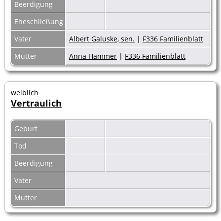
Beerdigung
Eheschließung
Vater
Albert Galuske, sen.
|
F336 Familienblatt
Mutter
Anna Hammer
|
F336 Familienblatt
weiblich
Vertraulich
Geburt
Tod
Beerdigung
Vater
Mutter