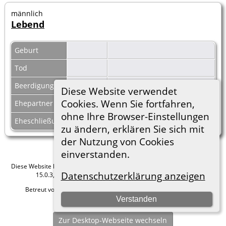
männlich
Lebend
Geburt
Tod
Beerdigung
Diese Website verwendet
Cookies. Wenn Sie fortfahren,
Ehepartner
Lebend
|
F1239
ohne Ihre Browser-Einstellungen
Eheschließung
zu ändern, erklären Sie sich mit
der Nutzung von Cookies
einverstanden.
Diese Website läuft mit
The Next Generation of Genealogy Sitebuilding
v.
Datenschutzerklärung anzeigen
15.0.3, programmiert von Darrin Lythgoe © 2001-2026.
Betreut von
Roland zu Dortmund e.V.
. |
Datenschutzerklärung
.
Verstanden
Hier geht es zum Impressum
Zur Desktop-Webseite wechseln