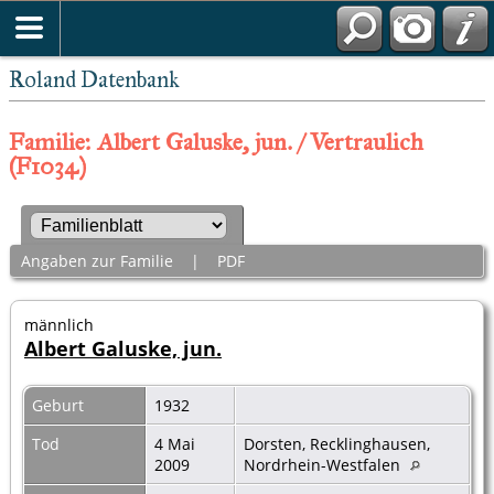
Roland Datenbank
Familie: Albert Galuske, jun. / Vertraulich
(F1034)
Angaben zur Familie
|
PDF
männlich
Albert Galuske, jun.
Geburt
1932
Tod
4 Mai
Dorsten, Recklinghausen,
2009
Nordrhein-Westfalen