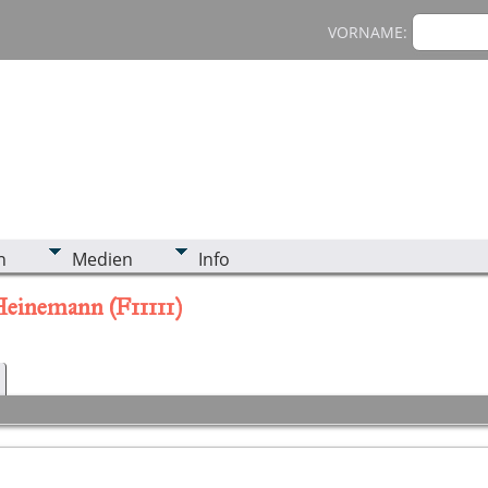
VORNAME:
n
Medien
Info
Heinemann (F11111)