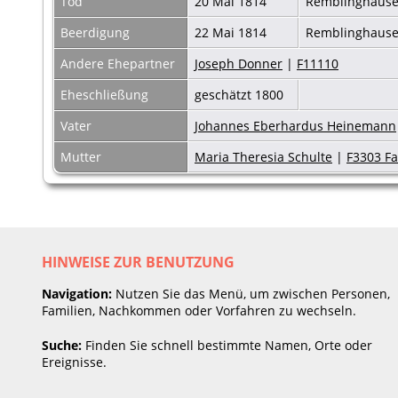
Tod
20 Mai 1814
Remblinghaus
Beerdigung
22 Mai 1814
Remblinghaus
Andere Ehepartner
Joseph Donner
|
F11110
Eheschließung
geschätzt 1800
Vater
Johannes Eberhardus Heinemann
Mutter
Maria Theresia Schulte
|
F3303 Fa
HINWEISE ZUR BENUTZUNG
Navigation:
Nutzen Sie das Menü, um zwischen Personen,
Familien, Nachkommen oder Vorfahren zu wechseln.
Suche:
Finden Sie schnell bestimmte Namen, Orte oder
Ereignisse.