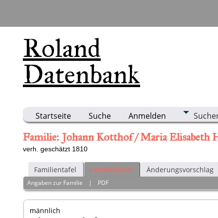
Roland
Datenbank
Startseite
Suche
Anmelden
Suche
Familie: Johann Kotthof / Maria Elisabeth 
verh. geschätzt 1810
Familientafel
Familienblatt
Änderungsvorschlag
Angaben zur Familie
|
PDF
männlich