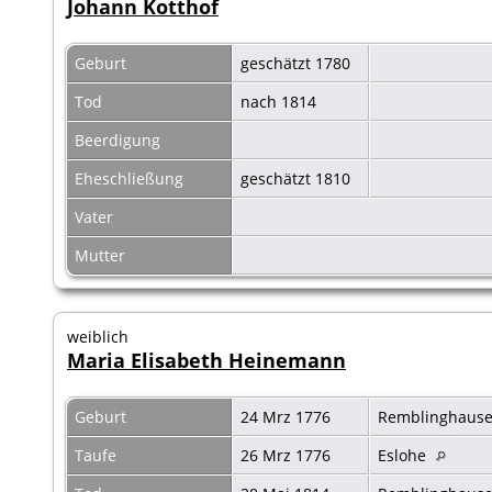
Johann Kotthof
Geburt
geschätzt 1780
Tod
nach 1814
Beerdigung
Eheschließung
geschätzt 1810
Vater
Mutter
weiblich
Maria Elisabeth Heinemann
Geburt
24 Mrz 1776
Remblinghaus
Taufe
26 Mrz 1776
Eslohe