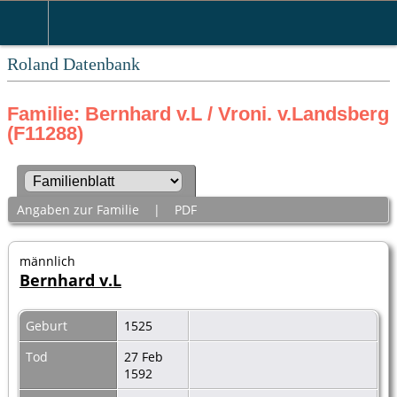
Roland Datenbank
Familie: Bernhard v.L / Vroni. v.Landsberg
(F11288)
Angaben zur Familie
|
PDF
männlich
Bernhard v.L
Geburt
1525
Tod
27 Feb
1592