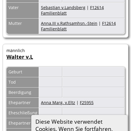
Vater
Sebastian v.Landsberg
|
F12614
Familienblatt
Mutter
Anna.III v.Rathsamhsn.-Stein
|
F12614
Familienblatt
männlich
Walter v.L
Geburt
Tod
Beerdigung
Ehepartner
Anna Marg. v.Eltz
|
F25955
Eheschließung
Diese Website verwendet
Ehepartner
Anna v.Wiltz
|
F11287
Cookies. Wenn Sie fortfahren,