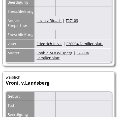
Beerdigung
Eheschließung
Andere
Lucia v.Rinach
|
F27103
Ehepartner
Eheschließung
Vater
Friedrich.III v.L
|
F26094 Familienblatt
Mutter
Sophie M v.Wilsperg
|
F26094
Familienblatt
weiblich
Vroni. v.Landsberg
Geburt
Tod
Beerdigung