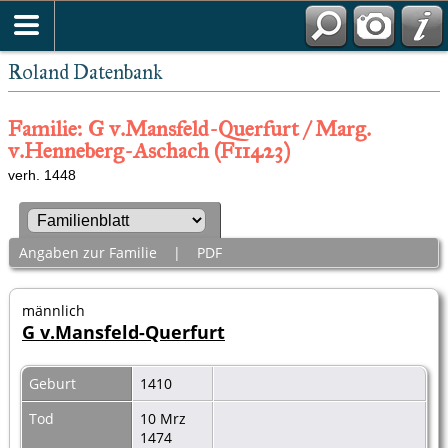
Roland Datenbank
Familie: G v.Mansfeld-Querfurt / Marg.
v.Henneberg-Aschach (F11423)
verh. 1448
Angaben zur Familie
|
PDF
männlich
G v.Mansfeld-Querfurt
Geburt
1410
Tod
10 Mrz
1474