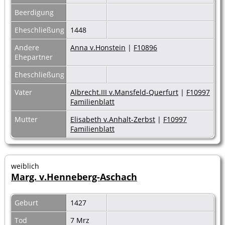
Beerdigung
Eheschließung
1448
Andere
Anna v.Honstein
|
F10896
Ehepartner
Eheschließung
Vater
Albrecht.III v.Mansfeld-Querfurt
|
F10997
Familienblatt
Mutter
Elisabeth v.Anhalt-Zerbst
|
F10997
Familienblatt
weiblich
Marg. v.Henneberg-Aschach
Geburt
1427
Tod
7 Mrz