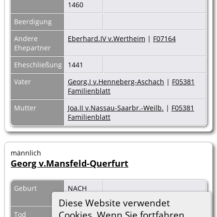
1460
Beerdigung
Andere
Eberhard.IV v.Wertheim
|
F07164
Ehepartner
Eheschließung
1441
Vater
Georg.I v.Henneberg-Aschach
|
F05381
Familienblatt
Mutter
Joa.II v.Nassau-Saarbr.-Weilb.
|
F05381
Familienblatt
männlich
Georg v.Mansfeld-Querfurt
Geburt
NACH
1448
Diese Website verwendet
Cookies. Wenn Sie fortfahren,
Tod