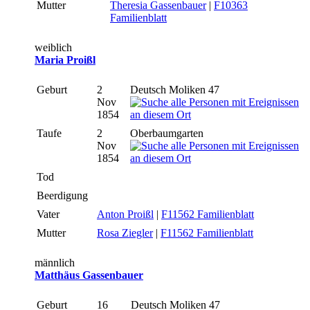
Mutter
Theresia Gassenbauer
|
F10363
Familienblatt
weiblich
Maria Proißl
Geburt
2
Deutsch Moliken 47
Nov
1854
Taufe
2
Oberbaumgarten
Nov
1854
Tod
Beerdigung
Vater
Anton Proißl
|
F11562 Familienblatt
Mutter
Rosa Ziegler
|
F11562 Familienblatt
männlich
Matthäus Gassenbauer
Geburt
16
Deutsch Moliken 47