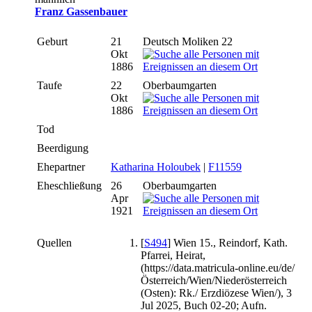
Franz Gassenbauer
Geburt
21
Deutsch Moliken 22
Okt
1886
Taufe
22
Oberbaumgarten
Okt
1886
Tod
Beerdigung
Ehepartner
Katharina Holoubek
|
F11559
Eheschließung
26
Oberbaumgarten
Apr
1921
Quellen
[
S494
] Wien 15., Reindorf, Kath.
Pfarrei, Heirat,
(https://data.matricula-online.eu/de/
Österreich/Wien/Niederösterreich
(Osten): Rk./ Erzdiözese Wien/), 3
Jul 2025, Buch 02-20; Aufn.