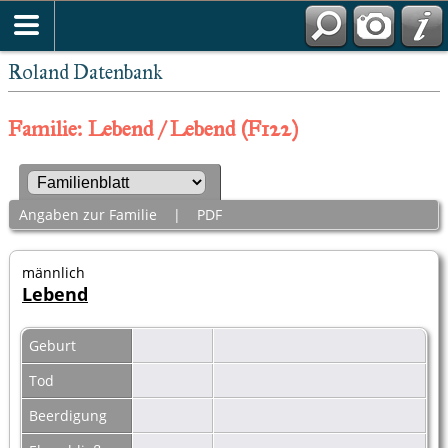
Roland Datenbank
Familie: Lebend / Lebend (F122)
Angaben zur Familie
|
PDF
männlich
Lebend
Geburt
Tod
Beerdigung