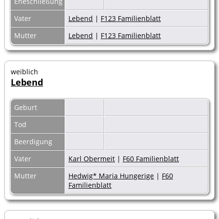
Eheschließung
Vater
Lebend
|
F123 Familienblatt
Mutter
Lebend
|
F123 Familienblatt
weiblich
Lebend
Geburt
Tod
Beerdigung
Vater
Karl Obermeit
|
F60 Familienblatt
Mutter
Hedwig* Maria Hungerige
|
F60
Familienblatt