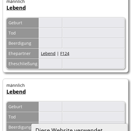
männlich
Lebend
Geburt
Tod
Beerdigung
Ehepartner
Lebend
|
F124
Eheschließung
männlich
Lebend
Geburt
Tod
Beerdigung
Diese Website verwendet