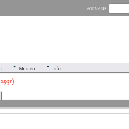
VORNAME:
n
Medien
Info
12931)