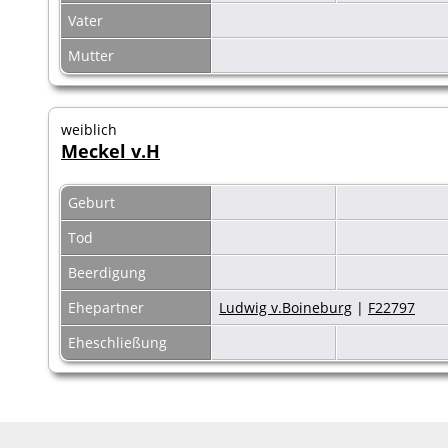
Vater
Mutter
weiblich
Meckel v.H
Geburt
Tod
Beerdigung
Ehepartner
Ludwig v.Boineburg
|
F22797
Eheschließung