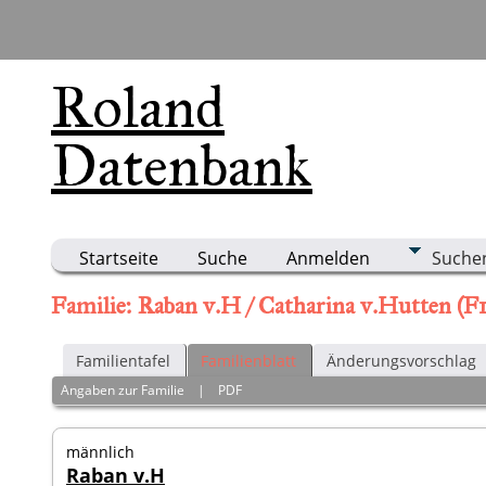
Roland
Datenbank
Startseite
Suche
Anmelden
Suche
Familie: Raban v.H / Catharina v.Hutten (F
Familientafel
Familienblatt
Änderungsvorschlag
Angaben zur Familie
|
PDF
männlich
Raban v.H