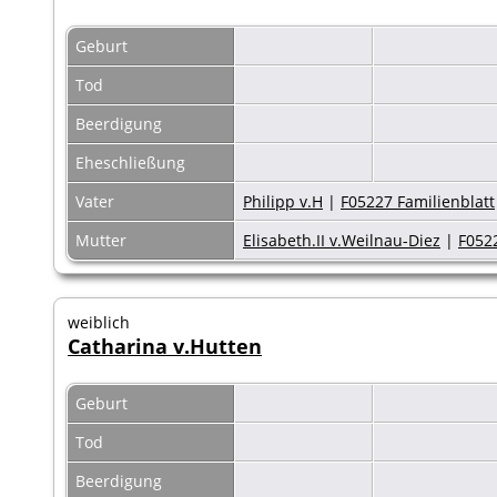
Geburt
Tod
Beerdigung
Eheschließung
Vater
Philipp v.H
|
F05227 Familienblatt
Mutter
Elisabeth.II v.Weilnau-Diez
|
F0522
weiblich
Catharina v.Hutten
Geburt
Tod
Beerdigung