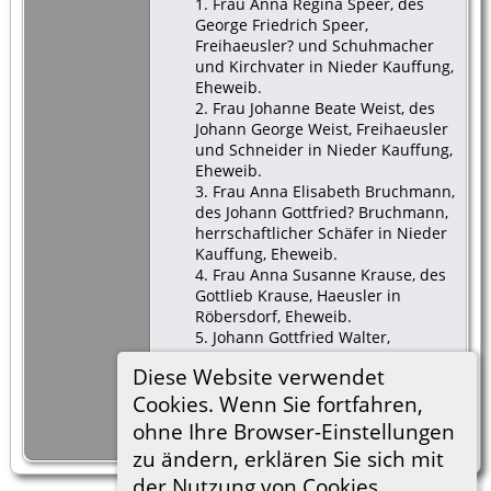
1. Frau Anna Regina Speer, des
George Friedrich Speer,
Freihaeusler? und Schuhmacher
und Kirchvater in Nieder Kauffung,
Eheweib.
2. Frau Johanne Beate Weist, des
Johann George Weist, Freihaeusler
und Schneider in Nieder Kauffung,
Eheweib.
3. Frau Anna Elisabeth Bruchmann,
des Johann Gottfried? Bruchmann,
herrschaftlicher Schäfer in Nieder
Kauffung, Eheweib.
4. Frau Anna Susanne Krause, des
Gottlieb Krause, Haeusler in
Röbersdorf, Eheweib.
5. Johann Gottfried Walter,
Freihaeusler und Garnsammler in
Diese Website verwendet
Mittel Kauffung.
6. Johann Ernst ???, Huf- und
Cookies. Wenn Sie fortfahren,
Waffenschmidt in Schönau.
ohne Ihre Browser-Einstellungen
Bei Taufzeugen Nr.3
zu ändern, erklären Sie sich mit
der Nutzung von Cookies