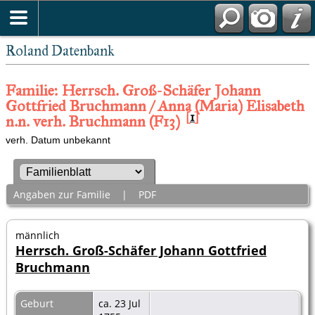
Roland Datenbank
Familie: Herrsch. Groß-Schäfer Johann
Gottfried Bruchmann / Anna (Maria) Elisabeth
[
1
]
n.n. verh. Bruchmann (F13)
verh. Datum unbekannt
Angaben zur Familie
|
PDF
männlich
Herrsch. Groß-Schäfer Johann Gottfried
Bruchmann
Geburt
ca. 23 Jul