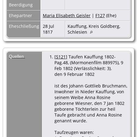
Beerdigung
Ehepartner
Maria Elisabeth Geisler
|
F127
(Ehe)
Eheschließung
28 Jul
Kauffung, Kreis Goldberg,
1817
Schlesien
Quellen
[
S121
] Taufen Kauffung 1802-
Pag.48, (Mormonenfilm 889975), 9
Feb 1802 (Verlässlichkeit: 3).
den 9 Februar 1802
ist des Johann Gottlieb Bruchmann,
Inwohner in Nieder Kauffung, von
seinem Weibe Anna Rosine
geborene Wiesner, den 7 Jan 1802
geborene Töchterlein zur heil
Taufe gebracht und Anna Rosine
genannt wurde.
Taufzeugen waren: