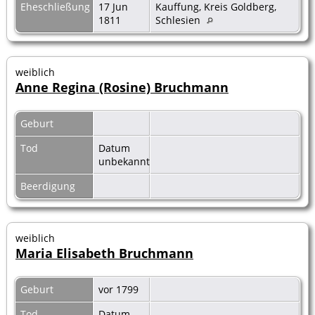
Eheschließung
17 Jun
Kauffung, Kreis Goldberg,
1811
Schlesien
weiblich
Anne Regina (Rosine) Bruchmann
Geburt
Tod
Datum
unbekannt
Beerdigung
weiblich
Maria Elisabeth Bruchmann
Geburt
vor 1799
Tod
Datum