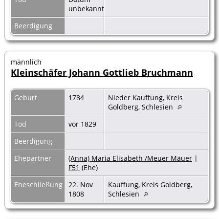
unbekannt
Beerdigung
männlich
Kleinschäfer Johann Gottlieb Bruchmann
Geburt
1784
Nieder Kauffung, Kreis
Goldberg, Schlesien
Tod
vor 1829
Beerdigung
Ehepartner
(Anna) Maria Elisabeth /Meuer Mäuer
|
F51
(Ehe)
Eheschließung
22. Nov
Kauffung, Kreis Goldberg,
1808
Schlesien