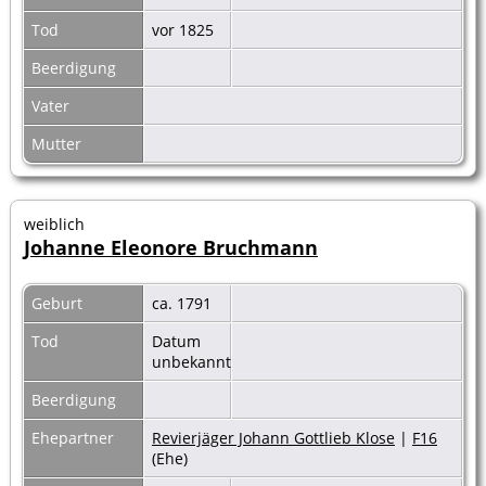
Tod
vor 1825
Beerdigung
Vater
Mutter
weiblich
Johanne Eleonore Bruchmann
Geburt
ca. 1791
Tod
Datum
unbekannt
Beerdigung
Ehepartner
Revierjäger Johann Gottlieb Klose
|
F16
(Ehe)