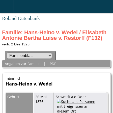
Roland Datenbank
Familie: Hans-Heino v. Wedel / Elisabeth
Antonie Bertha Luise v. Restorff (F132)
verh. 2 Dez 1925
Angaben zur Familie
|
PDF
männlich
Hans-Heino v. Wedel
Geburt
26 Mai
Schwedt a.d.Oder
1876