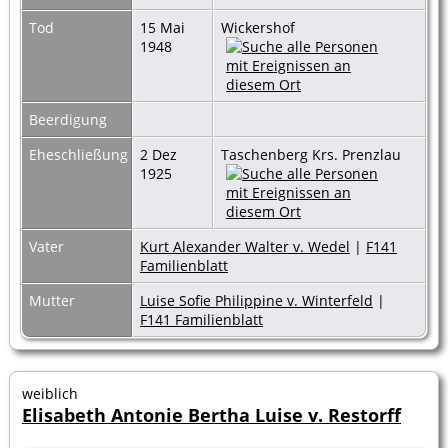
Tod
15 Mai
Wickershof
1948
Beerdigung
Eheschließung
2 Dez
Taschenberg Krs. Prenzlau
1925
Vater
Kurt Alexander Walter v. Wedel
|
F141
Familienblatt
Mutter
Luise Sofie Philippine v. Winterfeld
|
F141 Familienblatt
weiblich
Elisabeth Antonie Bertha Luise v. Restorff