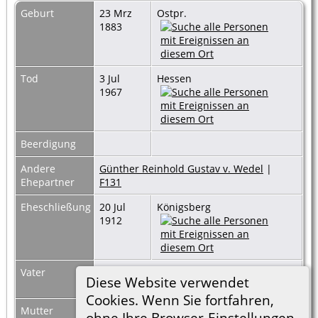
Geburt
23 Mrz
Ostpr.
1883
Tod
3 Jul
Hessen
1967
Beerdigung
Andere
Günther Reinhold Gustav v. Wedel
|
Ehepartner
F131
Eheschließung
20 Jul
Königsberg
1912
Vater
Adolf Ludwig Franz Cord v. Restorff
|
F73
Diese Website verwendet
Familienblatt
Cookies. Wenn Sie fortfahren,
Mutter
Catharina Anna Elfriede v. der Groeben
|
ohne Ihre Browser-Einstellungen