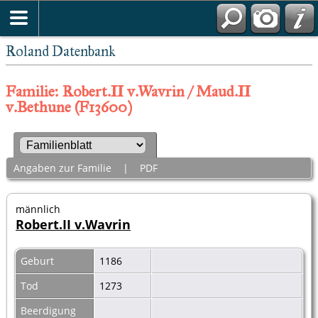
Roland Datenbank
Familie: Robert.II v.Wavrin / Maud.II
v.Bethune (F13600)
Angaben zur Familie
|
PDF
männlich
Robert.II v.Wavrin
Geburt
1186
Tod
1273
Beerdigung