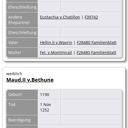
Eheschließung
Andere
Eustachia v.Chatillon
|
F39742
Ehepartner
Eheschließung
Vater
Hellin.II v.Wavrin
|
F28480 Familienblatt
Mutter
Fel. v.Montmirail
|
F28480 Familienblatt
weiblich
Maud.II v.Bethune
Geburt
1190
Tod
1 Nov
1252
Beerdigung