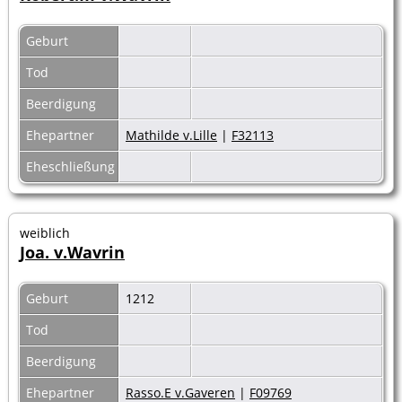
Geburt
Tod
Beerdigung
Ehepartner
Mathilde v.Lille
|
F32113
Eheschließung
weiblich
Joa. v.Wavrin
Geburt
1212
Tod
Beerdigung
Ehepartner
Rasso.E v.Gaveren
|
F09769