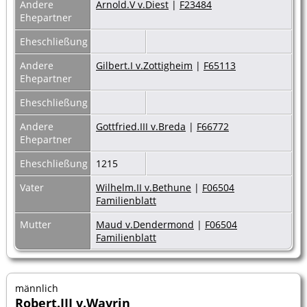
Andere
Arnold.V v.Diest
|
F23484
Ehepartner
Eheschließung
Andere
Gilbert.I v.Zottigheim
|
F65113
Ehepartner
Eheschließung
Andere
Gottfried.III v.Breda
|
F66772
Ehepartner
Eheschließung
1215
Vater
Wilhelm.II v.Bethune
|
F06504
Familienblatt
Mutter
Maud v.Dendermond
|
F06504
Familienblatt
männlich
Robert.III v.Wavrin