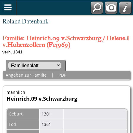
Roland Datenbank
Familie: Heinrich.09 v.Schwarzburg / Helene.I
v.Hohenzollern (F13969)
verh. 1341
Angaben zur Familie
|
PDF
männlich
Heinrich.09 v.Schwarzburg
Geburt
1301
Tod
1361