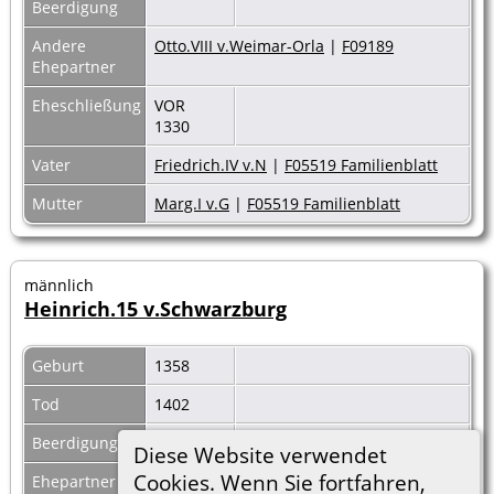
Beerdigung
Andere
Otto.VIII v.Weimar-Orla
|
F09189
Ehepartner
Eheschließung
VOR
1330
Vater
Friedrich.IV v.N
|
F05519 Familienblatt
Mutter
Marg.I v.G
|
F05519 Familienblatt
männlich
Heinrich.15 v.Schwarzburg
Geburt
1358
Tod
1402
Beerdigung
Diese Website verwendet
Cookies. Wenn Sie fortfahren,
Ehepartner
Anna v.Plauen
|
F23086