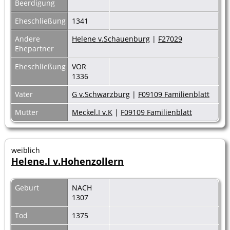
Beerdigung
Eheschließung
1341
Andere
Helene v.Schauenburg
|
F27029
Ehepartner
Eheschließung
VOR
1336
Vater
G v.Schwarzburg
|
F09109 Familienblatt
Mutter
Meckel.I v.K
|
F09109 Familienblatt
weiblich
Helene.I v.Hohenzollern
Geburt
NACH
1307
Tod
1375